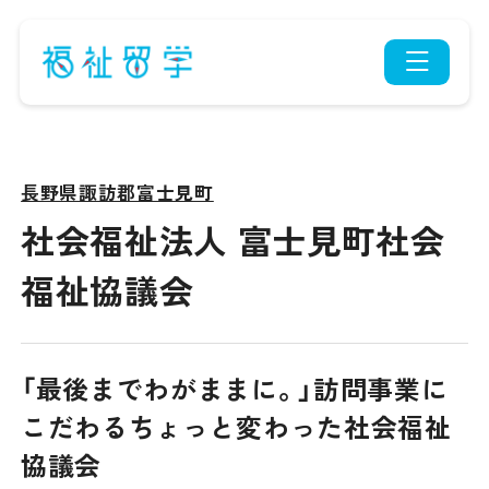
News
Article
お知らせ
留学先紹介
長野県諏訪郡富士見町
社会福祉法人 富士見町社会
About
Flow
福祉留学とは
留学の流れ
福祉協議会
Voice
Facility
先輩の声
連携施設一覧
「最後までわがままに。」訪問事業に
Faq
Entry
こだわるちょっと変わった社会福祉
よくある質問
応募する
協議会